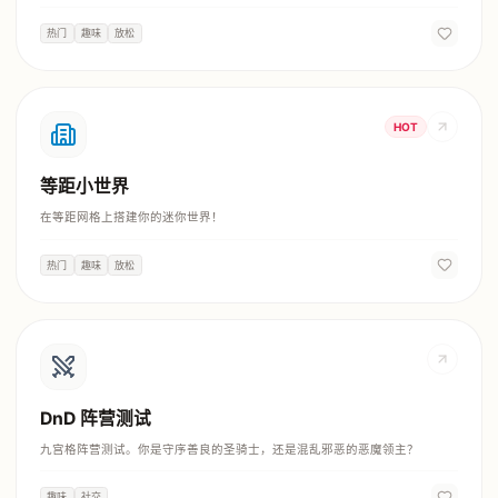
热门
趣味
放松
HOT
等距小世界
在等距网格上搭建你的迷你世界！
热门
趣味
放松
DnD 阵营测试
九宫格阵营测试。你是守序善良的圣骑士，还是混乱邪恶的恶魔领主？
趣味
社交