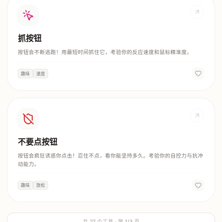
抓按钮
按钮会不断逃跑！用最短时间抓住它，考验你的反应速度和鼠标精准度。
趣味
速度
不要点按钮
按钮会疯狂诱惑你点击！忍住不点，看你能坚持多久。考验你的自控力与抗冲
动能力。
趣味
放松
共
27
个工具 · 第
1
/
3
页