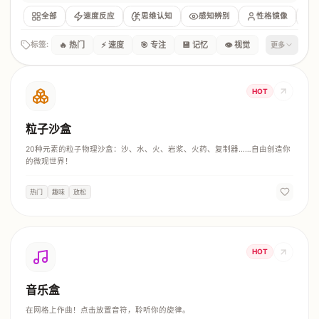
全部
速度反应
思维认知
感知辨别
性格镜像
标签:
🔥 热门
⚡ 速度
🎯 专注
💾 记忆
👁️ 视觉
更多
🧩 逻辑
👂 听觉
⚖️ 决策
💑 恋爱
🫂 社交
💪 能力
💭 心理
🏠 生活
🤣 趣味
🍃 放松
HOT
🧠 IQ
💼 职场
🎮 游戏
粒子沙盒
20种元素的粒子物理沙盒：沙、水、火、岩浆、火药、复制器……自由创造你
的微观世界！
热门
趣味
放松
HOT
音乐盒
在网格上作曲！点击放置音符，聆听你的旋律。