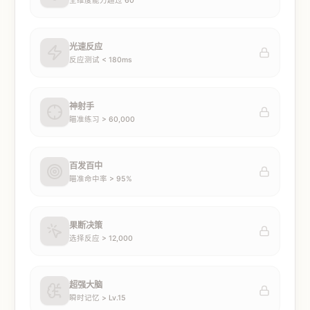
全维度能力超过 60
光速反应
反应测试 < 180ms
神射手
瞄准练习 > 60,000
百发百中
瞄准命中率 > 95%
果断决策
选择反应 > 12,000
超强大脑
瞬时记忆 > Lv.15