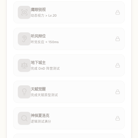
鹰眼锐视
动态视力 > Lv.20
听风辩位
听觉反应 < 150ms
地下城主
完成 DnD 阵营测试
天赋觉醒
完成天赋原型测试
神探夏洛克
逻辑测试满分