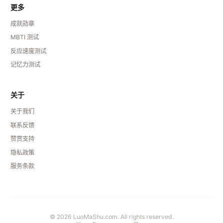
更多
成就勋章
MBTI 测试
反应速度测试
记忆力测试
关于
关于我们
联系反馈
赞赏支持
隐私政策
服务条款
© 2026 LuoMaShu.com. All rights reserved.