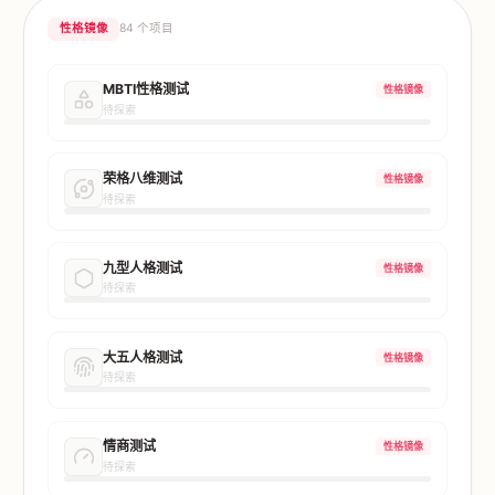
性格镜像
84
个项目
MBTI性格测试
性格镜像
待探索
荣格八维测试
性格镜像
待探索
九型人格测试
性格镜像
待探索
大五人格测试
性格镜像
待探索
情商测试
性格镜像
待探索