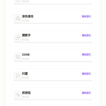
待探索
涂色填充
趣味游乐
待探索
猜数字
趣味游乐
待探索
2048
趣味游乐
待探索
扫雷
趣味游乐
待探索
抓按钮
趣味游乐
待探索