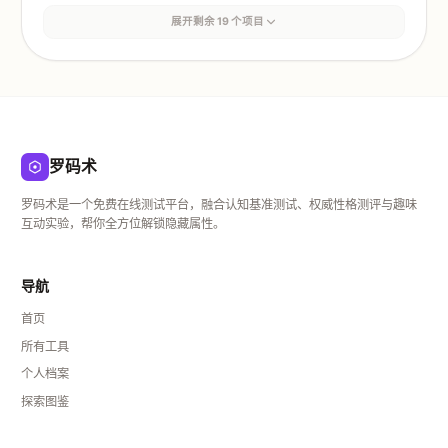
展开剩余
19
个项目
罗码术
罗码术是一个免费在线测试平台，融合认知基准测试、权威性格测评与趣味
互动实验，帮你全方位解锁隐藏属性。
导航
首页
所有工具
个人档案
探索图鉴