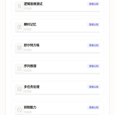
逻辑思维测试
思维认知
待探索
瞬时记忆
思维认知
待探索
舒尔特方格
思维认知
待探索
序列推理
思维认知
待探索
多任务处理
思维认知
待探索
抑制能力
思维认知
待探索