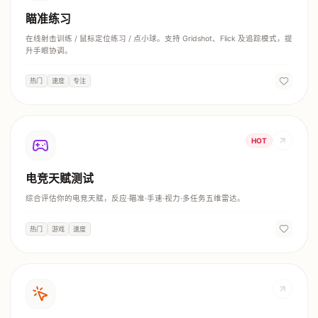
瞄准练习
在线射击训练 / 鼠标定位练习 / 点小球。支持 Gridshot、Flick 及追踪模式，提
升手眼协调。
热门
速度
专注
HOT
电竞天赋测试
综合评估你的电竞天赋，反应·瞄准·手速·视力·多任务五维雷达。
热门
游戏
速度