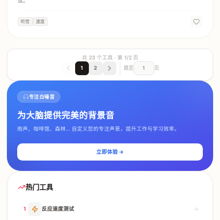
试。
听觉
速度
共
23
个工具 · 第
1
/
2
页
1
2
跳至
页
专注白噪音
为大脑提供完美的背景音
雨声、咖啡馆、森林... 自定义您的专注声景，提升工作与学习效率。
立即体验 →
热门工具
1
反应速度测试