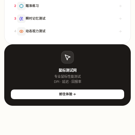
2
瞄准练习
3
瞬时记忆测试
4
动态视力测试
鼠标测试网
专业鼠标性能测试
DPI · 延迟 · 回报率
前往体验 →