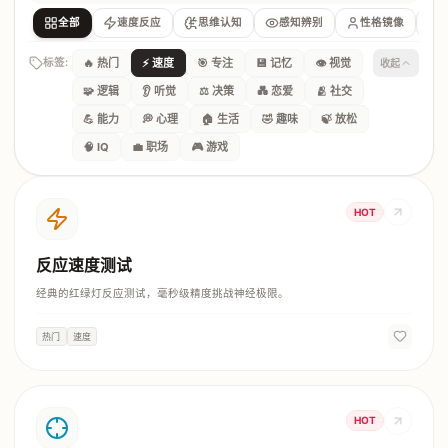
全部
速度反应
思维认知
感知辨别
性格镜像
标签:
🔥 热门
⚡ 速度
🎯 专注
💾 记忆
👁️ 视觉
收起
🧩 逻辑
👂 听觉
⚖️ 决策
💑 恋爱
🫂 社交
💪 能力
💭 心理
🏠 生活
🤣 趣味
🍃 放松
🧠 IQ
💼 职场
🎮 游戏
HOT
反应速度测试
经典的红绿灯反应测试，毫秒级精度挑战神经极限。
热门
速度
HOT