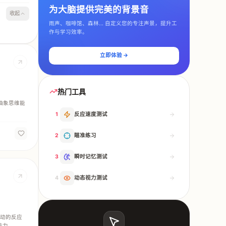
为大脑提供完美的背景音
收起
雨声、咖啡馆、森林... 自定义您的专注声景，提升工
作与学习效率。
立即体验 →
热门工具
抽象思维能
1
反应速度测试
2
瞄准练习
3
瞬时记忆测试
4
动态视力测试
已启动的反应
能力。