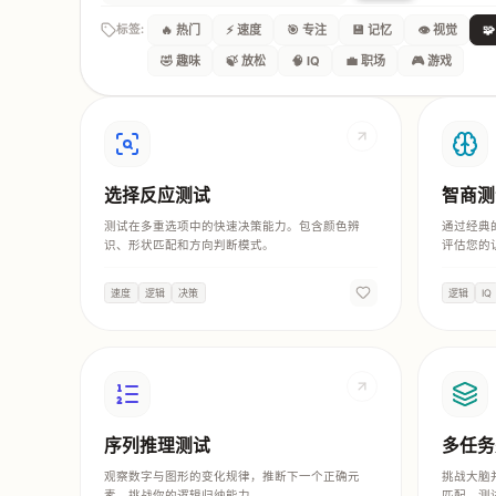
标签:
🔥 热门
⚡ 速度
🎯 专注
💾 记忆
👁️ 视觉

🤣 趣味
🍃 放松
🧠 IQ
💼 职场
🎮 游戏
选择反应测试
智商测
测试在多重选项中的快速决策能力。包含颜色辨
通过经典
识、形状匹配和方向判断模式。
评估您的
速度
逻辑
决策
逻辑
IQ
序列推理测试
多任务
观察数字与图形的变化规律，推断下一个正确元
挑战大脑
素，挑战你的逻辑归纳能力。
匹配，测