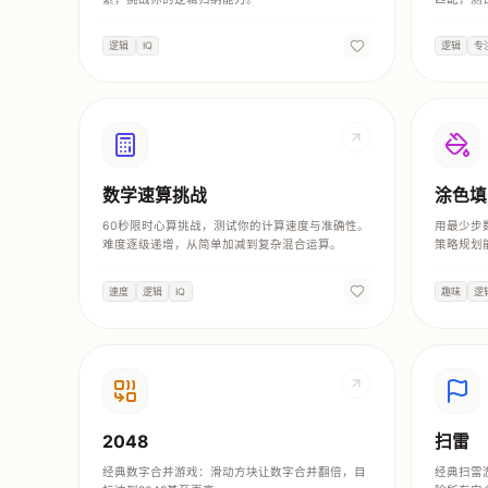
逻辑
IQ
逻辑
专
数学速算挑战
涂色填
60秒限时心算挑战，测试你的计算速度与准确性。
用最少步
难度逐级递增，从简单加减到复杂混合运算。
策略规划
速度
逻辑
IQ
趣味
逻
2048
扫雷
经典数字合并游戏：滑动方块让数字合并翻倍，目
经典扫雷