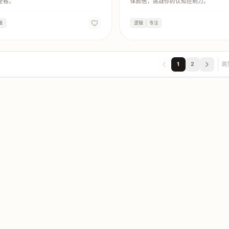
全格。
体颜色，挑战你的认知控制力。
辑
逻辑
专注
1
2
跳