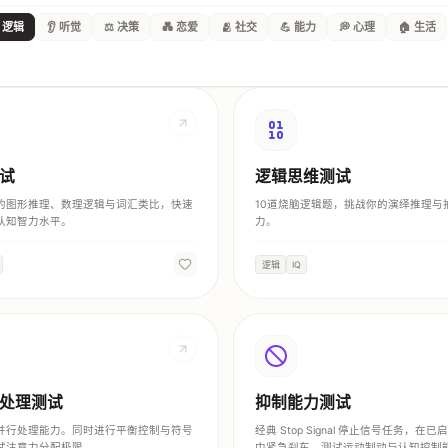
 逻辑
👂 听觉
⚖️ 决策
💑 恋爱
🫂 社交
💪 能力
💭 心理
🏠 生活
试
逻辑思维测试
的图形推理、数理逻辑与词汇类比，快速
10道烧脑逻辑题，挑战你的演绎推理与
认知智力水平。
力。
逻辑
IQ
处理测试
抑制能力测试
并行处理能力。同时进行平衡控制与符号
经典 Stop Signal 停止信号任务，在
试注意力分配极限。
中紧急刹车，测试运动制动与认知控制