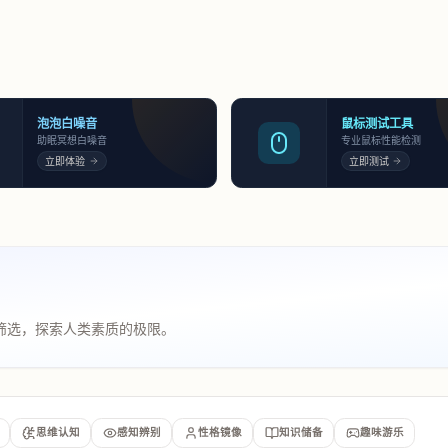
泡泡白噪音
鼠标测试工具
助眠冥想白噪音
专业鼠标性能检测
立即体验
立即测试
筛选，探索人类素质的极限。
思维认知
感知辨别
性格镜像
知识储备
趣味游乐