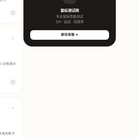
鼠标测试网
专业鼠标性能测试
DPI · 延迟 · 回报率
前往体验 →
最少次数猜中
快速判断字