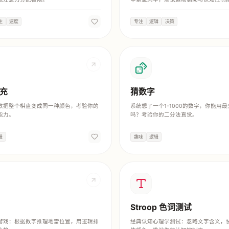
注
速度
专注
逻辑
决策
充
猜数字
数把整个棋盘变成同一种颜色，考验你的
系统想了一个1-1000的数字，你能用
能力。
吗？考验你的二分法直觉。
辑
趣味
逻辑
Stroop 色词测试
游戏：根据数字推理地雷位置，用逻辑排
经典认知心理学测试：忽略文字含义，