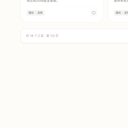
标达到2048甚至更高。
除所有安
趣味
逻辑
趣味
逻
共
18
个工具 · 第
1
/
2
页