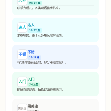
大师
23-25 题
联想力超凡，各类谜语信手拈来。
达人
达人
18-22 题
思维敏捷，善于从多角度破解谜面。
不错
不错
13-17 题
有较好的猜谜基础，部分难题需提升。
入门
入门
7-12 题
能解直观谜语，抽象谜面还需练习。
需关注
需关注