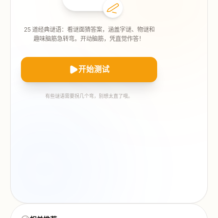
25 道经典谜语：看谜面猜答案，涵盖字谜、物谜和
趣味脑筋急转弯。开动脑筋，凭直觉作答！
开始测试
有些谜语需要拐几个弯，别想太直了哦。