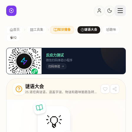
🤣
首页
工具集
知识储备
谜语大会
趣味
🧠
IQ
反应力测试
微信扫码体验小程序
扫码体验
谜语大会
25 道经典谜语，涵盖字谜、物谜和趣味脑筋急转
弯，测试你的联想力和逻辑推理。
💡