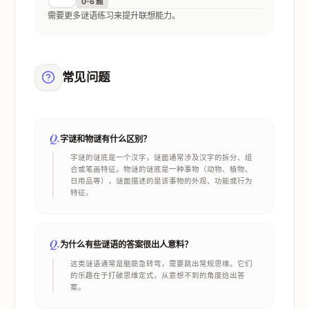
0-6 题
需要更多谜语练习来提升联想能力。
常见问题
Q.
字谜和物谜有什么区别？
字谜的谜底是一个汉字，谜面通常涉及汉字的拆分、组
合或笔画特征。物谜的谜底是一种事物（动物、植物、
日用品等），谜面描述的是该事物的外观、功能或行为
特征。
Q.
为什么有些谜语的答案很出人意料？
这类谜语通常是脑筋急转弯，需要跳出常规思维。它们
的乐趣在于打破思维定式，从意想不到的角度给出答
案。