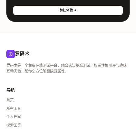
前往体验 →
罗码术
罗码术是一个免费在线测试平台，融合认知基准测试、权威性格测评与趣味
互动实验，帮你全方位解锁隐藏属性。
导航
首页
所有工具
个人档案
探索图鉴