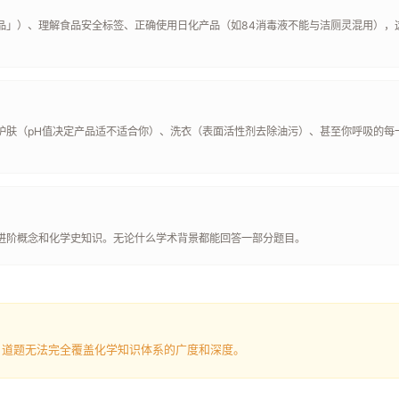
品」）、理解食品安全标签、正确使用日化产品（如84消毒液不能与洁厕灵混用），
护肤（pH值决定产品适不适合你）、洗衣（表面活性剂去除油污）、甚至你呼吸的每
进阶概念和化学史知识。无论什么学术背景都能回答一部分题目。
 道题无法完全覆盖化学知识体系的广度和深度。