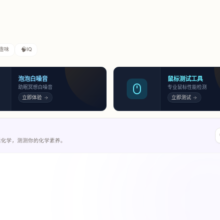
🧠
趣味
IQ
泡泡白噪音
鼠标测试工具
助眠冥想白噪音
专业鼠标性能检测
立即体验
立即测试
活化学，测测你的化学素养。