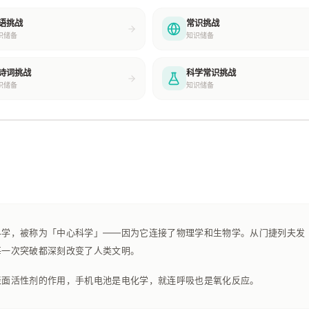
语挑战
常识挑战
识储备
知识储备
诗词挑战
科学常识挑战
识储备
知识储备
科学，被称为「中心科学」——因为它连接了物理学和生物学。从门捷列夫发
每一次突破都深刻改变了人类文明。
表面活性剂的作用，手机电池是电化学，就连呼吸也是氧化反应。