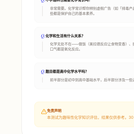
不学理科也需要化学常识吗？
非常需要。化学常识帮你辨别虚假广告（如「排毒产
些都是保护自己的基本素养。
Q.
化学和生活有什么关系？
化学无处不在——做饭（美拉德反应让食物变香）、
口气都是氧化反应。
Q.
题目都是高中化学水平吗？
前半部分是初中到高中基础水平，后半部分涉及一些
免责声明
本测试为趣味性化学知识评估，结果仅供参考。30