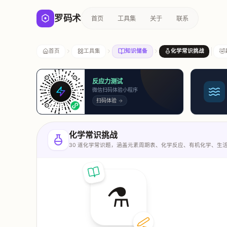
罗码术
首页
工具集
关于
联系
🤣
首页
工具集
知识储备
化学常识挑战
反应力测试
微信扫码体验小程序
扫码体验
化学常识挑战
30 道化学常识题，涵盖元素周期表、化学反应、有机化学、生
⚗️