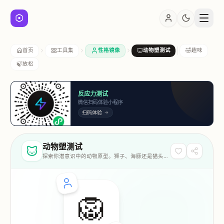
🤣
首页
工具集
性格镜像
动物塑测试
趣味
🍃
放松
反应力测试
微信扫码体验小程序
扫码体验
动物塑测试
探索你潜意识中的动物原型。狮子、海豚还是猫头
鹰？
🦁